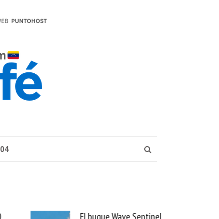
004
0
El buque Wave Sentinel