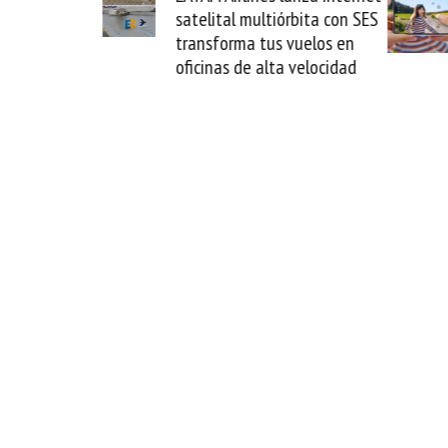
La Guaira y
satelital multiórbita con SES
el fin del
transforma tus vuelos en
o
oficinas de alta velocidad