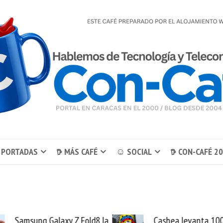
 PORTADAS
𖠚 MÁS CAFÉ
☺ SOCIAL
𖠚 CON-CAFÉ 2
Samsung Galaxy Z Fold8 la
Cashea levanta 10